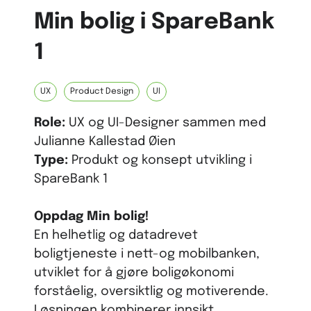
Min bolig i SpareBank
1
UX
Product Design
UI
Role:
UX og UI-Designer sammen med
Julianne Kallestad Øien
Type:
Produkt og konsept utvikling i
SpareBank 1
Oppdag Min bolig!
En helhetlig og datadrevet
boligtjeneste i nett-og mobilbanken,
utviklet for å gjøre boligøkonomi
forståelig, oversiktlig og motiverende.
Løsningen kombinerer innsikt,